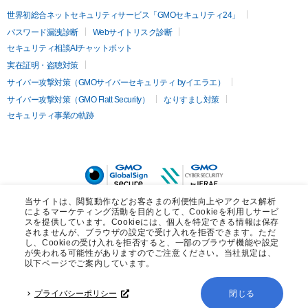
世界初総合ネットセキュリティサービス「GMOセキュリティ24」
パスワード漏洩診断
Webサイトリスク診断
セキュリティ相談AIチャットボット
実在証明・盗聴対策
サイバー攻撃対策（GMOサイバーセキュリティ byイエラエ）
サイバー攻撃対策（GMO Flatt Security）
なりすまし対策
セキュリティ事業の軌跡
当サイトは、閲覧動作などお客さまの利便性向上やアクセス解析
によるマーケティング活動を目的として、Cookieを利用しサービ
スを提供しています。Cookieには、個人を特定できる情報は保存
されませんが、ブラウザの設定で受け入れを拒否できます。ただ
し、Cookieの受け入れを拒否すると、一部のブラウザ機能や設定
が失われる可能性がありますのでご注意ください。当社規定は、
以下ページでご案内しています。
無料診断
プライバシーポリシー
閉じる