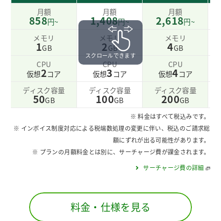
月額
月額
月額
858
1,408
2,618
円~
円~
円~
メモリ
メモリ
メモリ
1
2
4
GB
GB
GB
スクロールできます
CPU
CPU
CPU
2
3
4
仮想
コア
仮想
コア
仮想
コア
ディスク容量
ディスク容量
ディスク容量
50
100
200
GB
GB
GB
※ 料金はすべて税込みです。
※ インボイス制度対応による税端数処理の変更に伴い、税込のご請求総
額にずれが出る可能性があります。
※ プランの月額料金とは別に、サーチャージ費が課金されます。
サーチャージ費の詳細
料金・仕様を見る