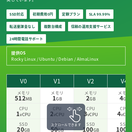
SSD対応
初期費用0円
定額プラン
SLA 99.99%
転送量課金なし
複数台構成
信頼の運用支援サービス
24時間電話サポート
提供OS
Rocky Linux / Ubuntu / Debian / AlmaLinux
V0
V1
V2
V4
メモリ
メモリ
メモリ
メモリ
512
1
2
4
MB
GB
GB
GB
CPU
CPU
CPU
CPU
1
2
3
4
vCPU
vCPU
vCPU
vCPU
SSD
SSD
SSD
SSD
スクロールできます
20
50
100
100
GB
GB
GB
G