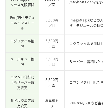
/etc/hosts.den
クセス制限解除
／回
Perl/PHPモジュ
5,500円
ImageMagikなど
ールインストー
／回
す。モジュールの種類は
ル
ログファイル削
5,500円
ログファイルを削除しま
除
／回
メールキュー削
5,500円
サーバーに蓄積したメー
除
／回
コマンド代行に
5,500円
よるサーバー設
コマンドを利用した設定
／回
定変更
ミドルウエア設
お見積も
PHPやMySQLなど主
定変更
り