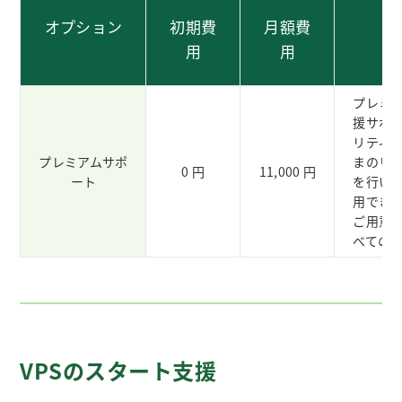
オプション
初期費
月額費
用
用
プレミ
援サポ
リティ
プレミアムサポ
まのリ
0 円
11,000 円
ート
を行いま
用でき
ご用意
べての
VPSのスタート支援