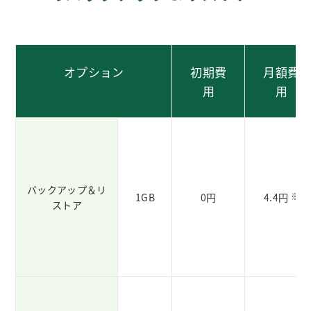
オプション
初期費
月額費
用
用
バックアップ＆リ
1GB
0円
4.4円
※
ストア