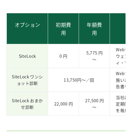
オプション
初期費
年額費
用
用
Web
5,775 円
SiteLock
0 円
ウェア
～
ィ・サ
Web
SiteLock ワンシ
13,750円～／回
施いた
ョット診断
告書を
当社に
SiteLock おまか
27,500 円
22,000 円
定期的
せ診断
～
を毎月