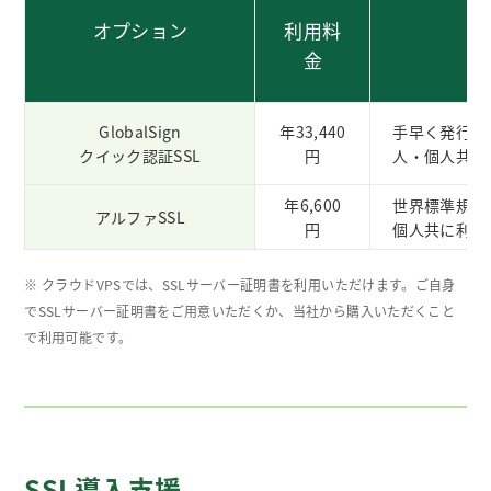
オプション
利用料
金
GlobalSign
年33,440
手早く発行可
クイック認証SSL
円
人・個人共に
年6,600
世界標準規格
アルファSSL
円
個人共に利用
※ クラウドVPSでは、SSLサーバー証明書を利用いただけます。ご自身
でSSLサーバー証明書をご用意いただくか、当社から購入いただくこと
で利用可能です。
SSL導入支援