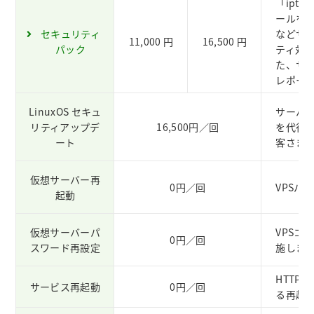
「ipt
ールを
セキュリティ
などサ
11,000 円
16,500 円
パック
ティ対
た、サ
レポー
LinuxOS セキュ
サーバ
リティアップデ
16,500円／回
を代行し
ート
客さま
仮想サーバー再
0円／回
VPSパ
起動
仮想サーバーパ
VPSコ
0円／回
スワード再設定
施しま
HTTP
サービス再起動
0円／回
る再起