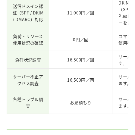
DKIM
送信ドメイン認
（SPF
証（SPF / DKIM
11,000円／回
Plesk
/ DMARC）対応
ーをご
負荷・リソース
コマンド
0円／回
使用状況の確認
使用率
サーバ
負荷状況調査
16,500円／回
す。
サーバー不正ア
サーバ
16,500円／回
クセス調査
ます。
各種トラブル調
サーバ
お見積もり
査
ます。