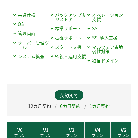
共通仕様
バックアップ＆
オペレーション
リストア
支援
OS
標準サポート
SSL
管理画面
拡張サポート
SSL導入支援
サーバー管理ツ
ール
スタート支援
マルウェア＆脆
弱性対策
システム拡張
監視・運用支援
独自ドメイン
12カ月契約
6カ月契約
1カ月契約
V0
V1
V2
V4
V6
プラン
プラン
プラン
プラン
プラン