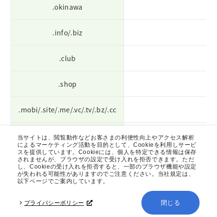
.okinawa
.info/.biz
.club
.shop
.mobi/.site/.me/.vc/.tv/.bz/.cc
.ai
3
当サイトは、閲覧動作などお客さまの利便性向上やアクセス解析
によるマーケティング活動を目的として、Cookieを利用しサービ
スを提供しています。Cookieには、個人を特定できる情報は保存
されませんが、ブラウザの設定で受け入れを拒否できます。ただ
※ 更新費用のお支払いが滞ると、ドメインは、即時失効（有効期限切れ
し、Cookieの受け入れを拒否すると、一部のブラウザ機能や設定
が失われる可能性がありますのでご注意ください。当社規定は、
による利用不可）します。失効したドメインを復旧するには、通常の更
以下ページでご案内しています。
新費用とは別に復旧手数料が必要です。
詳細は、サポートまでお問い合わせください。
閉じる
プライバシーポリシー
※ 独自ドメインを利用しない場合、または他社で取得・管理する場合、