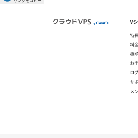
リンクをコピー
V
特
料
機
お
ロ
サ
メ