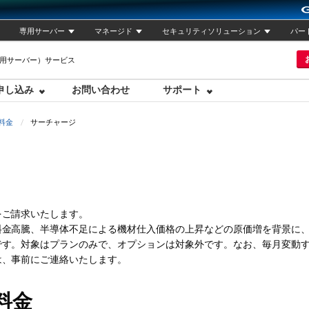
専用サーバー
マネージド
セキュリティソリューション
パー
専用サーバー）サービス
申し込み
お問い合わせ
サポート
料金
サーチャージ
をご請求いたします。
料金高騰、半導体不足による機材仕入価格の上昇などの原価増を背景に
です。対象はプランのみで、オプションは対象外です。なお、毎月変動
は、事前にご連絡いたします。
料金