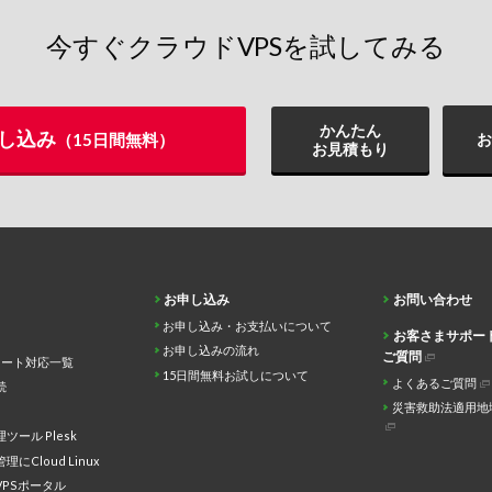
今すぐクラウドVPSを試してみる
かんたん
し込み
お
（15日間無料）
お見積もり
お申し込み
お問い合わせ
お申し込み・お支払いについて
お客さまサポー
お申し込みの流れ
ご質問
レート対応一覧
15日間無料お試しについて
よくあるご質問
続
災害救助法適用地
ツール Plesk
にCloud Linux
PSポータル