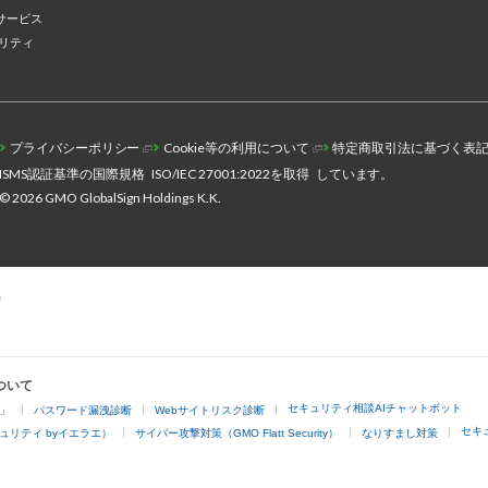
サービス
ュリティ
プライバシーポリシー
Cookie等の利用について
特定商取引法に基づく表
ISMS認証基準の国際規格
ISO/IEC 27001:2022を取得
しています。
© 2026 GMO GlobalSign Holdings K.K.
ついて
セキュリティ相談AIチャットボット
4」
パスワード漏洩診断
Webサイトリスク診断
セキ
ュリティ byイエラエ）
サイバー攻撃対策（GMO Flatt Security）
なりすまし対策