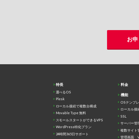
お申
特長
料金
選べるOS
機能
Plesk
OSテンプ
ローカル接続で複数台構成
ローカル接
Movable Type 無料
SSL
スモールスタートができるVPS
サーバー管理
WordPress特化プラン
複数サイト管理
24時間365日サポート
管理画面 V