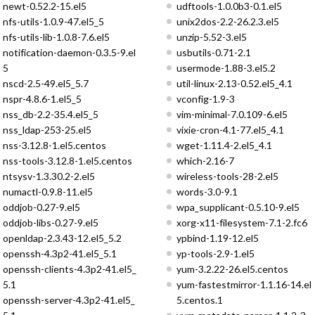
newt-0.52.2-15.el5
udftools-1.0.0b3-0.1.el5
nfs-utils-1.0.9-47.el5_5
unix2dos-2.2-26.2.3.el5
nfs-utils-lib-1.0.8-7.6.el5
unzip-5.52-3.el5
notification-daemon-0.3.5-9.el
usbutils-0.71-2.1
5
usermode-1.88-3.el5.2
nscd-2.5-49.el5_5.7
util-linux-2.13-0.52.el5_4.1
nspr-4.8.6-1.el5_5
vconfig-1.9-3
nss_db-2.2-35.4.el5_5
vim-minimal-7.0.109-6.el5
nss_ldap-253-25.el5
vixie-cron-4.1-77.el5_4.1
nss-3.12.8-1.el5.centos
wget-1.11.4-2.el5_4.1
nss-tools-3.12.8-1.el5.centos
which-2.16-7
ntsysv-1.3.30.2-2.el5
wireless-tools-28-2.el5
numactl-0.9.8-11.el5
words-3.0-9.1
oddjob-0.27-9.el5
wpa_supplicant-0.5.10-9.el5
oddjob-libs-0.27-9.el5
xorg-x11-filesystem-7.1-2.fc6
openldap-2.3.43-12.el5_5.2
ypbind-1.19-12.el5
openssh-4.3p2-41.el5_5.1
yp-tools-2.9-1.el5
openssh-clients-4.3p2-41.el5_
yum-3.2.22-26.el5.centos
5.1
yum-fastestmirror-1.1.16-14.el
openssh-server-4.3p2-41.el5_
5.centos.1