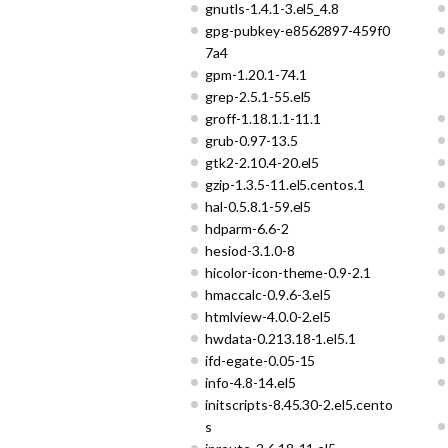
gnutls-1.4.1-3.el5_4.8
gpg-pubkey-e8562897-459f0
7a4
gpm-1.20.1-74.1
grep-2.5.1-55.el5
groff-1.18.1.1-11.1
grub-0.97-13.5
gtk2-2.10.4-20.el5
gzip-1.3.5-11.el5.centos.1
hal-0.5.8.1-59.el5
hdparm-6.6-2
hesiod-3.1.0-8
hicolor-icon-theme-0.9-2.1
hmaccalc-0.9.6-3.el5
htmlview-4.0.0-2.el5
hwdata-0.213.18-1.el5.1
ifd-egate-0.05-15
info-4.8-14.el5
initscripts-8.45.30-2.el5.cento
s