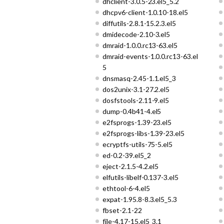
dhclient-3.0.5-23.el5_5.2
dhcpv6-client-1.0.10-18.el5
diffutils-2.8.1-15.2.3.el5
dmidecode-2.10-3.el5
dmraid-1.0.0.rc13-63.el5
dmraid-events-1.0.0.rc13-63.el
5
dnsmasq-2.45-1.1.el5_3
dos2unix-3.1-27.2.el5
dosfstools-2.11-9.el5
dump-0.4b41-4.el5
e2fsprogs-1.39-23.el5
e2fsprogs-libs-1.39-23.el5
ecryptfs-utils-75-5.el5
ed-0.2-39.el5_2
eject-2.1.5-4.2.el5
elfutils-libelf-0.137-3.el5
ethtool-6-4.el5
expat-1.95.8-8.3.el5_5.3
fbset-2.1-22
file-4.17-15.el5_3.1