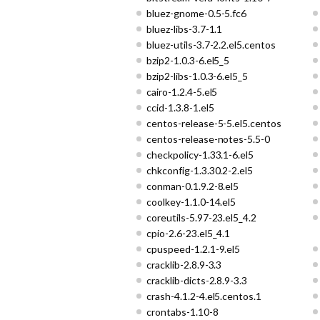
bluez-gnome-0.5-5.fc6
bluez-libs-3.7-1.1
bluez-utils-3.7-2.2.el5.centos
bzip2-1.0.3-6.el5_5
bzip2-libs-1.0.3-6.el5_5
cairo-1.2.4-5.el5
ccid-1.3.8-1.el5
centos-release-5-5.el5.centos
centos-release-notes-5.5-0
checkpolicy-1.33.1-6.el5
chkconfig-1.3.30.2-2.el5
conman-0.1.9.2-8.el5
coolkey-1.1.0-14.el5
coreutils-5.97-23.el5_4.2
cpio-2.6-23.el5_4.1
cpuspeed-1.2.1-9.el5
cracklib-2.8.9-3.3
cracklib-dicts-2.8.9-3.3
crash-4.1.2-4.el5.centos.1
crontabs-1.10-8