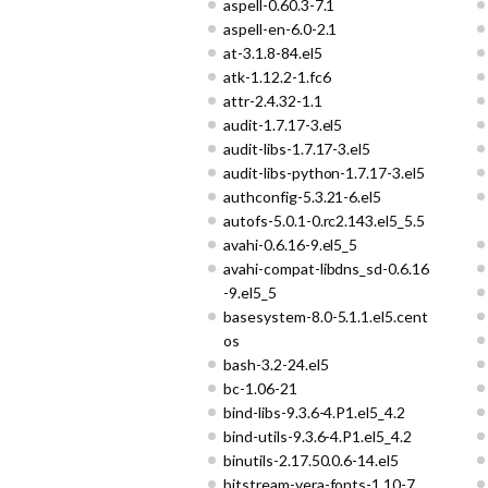
aspell-0.60.3-7.1
aspell-en-6.0-2.1
at-3.1.8-84.el5
atk-1.12.2-1.fc6
attr-2.4.32-1.1
audit-1.7.17-3.el5
audit-libs-1.7.17-3.el5
audit-libs-python-1.7.17-3.el5
authconfig-5.3.21-6.el5
autofs-5.0.1-0.rc2.143.el5_5.5
avahi-0.6.16-9.el5_5
avahi-compat-libdns_sd-0.6.16
-9.el5_5
basesystem-8.0-5.1.1.el5.cent
os
bash-3.2-24.el5
bc-1.06-21
bind-libs-9.3.6-4.P1.el5_4.2
bind-utils-9.3.6-4.P1.el5_4.2
binutils-2.17.50.0.6-14.el5
bitstream-vera-fonts-1.10-7