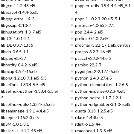
libgcc-4.1.2-48.el5
poppler-utils-0.5.4-4.4.el5_5.1
libgcrypt-1.4.4-5.el5
4
libgpg-error-1.4-2
popt-1.10.2.3-20.el5_5.1
libgssapi-0.10-2
portmap-4.0-65.2.2.1
libhugetlbfs-1.3-7.el5
ppp-2.4.4-2.el5
libICE-1.0.1-2.1
prelink-0.4.0-2.el5
libIDL-0.8.7-1.fc6
procmail-3.22-17.1.el5.centos
libidn-0.6.5-1.1
procps-3.2.7-16.el5
libjpeg-6b-37
psacct-6.3.2-44.el5
libnotify-0.4.2-6.el5
psmisc-22.2-7
libpcap-0.9.4-15.el5
pygobject2-2.12.1-5.el5
libpng-1.2.10-7.1.el5_5.3
python-2.4.3-27.el5
libselinux-1.33.4-5.5.el5
python-elementtree-1.2.6-5
libselinux-python-1.33.4-5.5.el
python-iniparse-0.2.3-4.el5
5
python-sqlite-1.1.7-1.2.1
libselinux-utils-1.33.4-5.5.el5
python-urlgrabber-3.1.0-5.el5
libsemanage-1.9.1-4.4.el5
quota-3.13-1.2.5.el5
libsepol-1.15.2-3.el5
rdate-1.4-8.el5
libSM-1.0.1-3.1
rdist-6.1.5-44
libstdc++-4.1.2-48.el5
readahead-1.3-8.el5