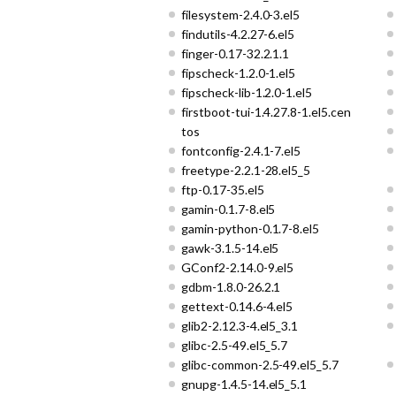
filesystem-2.4.0-3.el5
findutils-4.2.27-6.el5
finger-0.17-32.2.1.1
fipscheck-1.2.0-1.el5
fipscheck-lib-1.2.0-1.el5
firstboot-tui-1.4.27.8-1.el5.cen
tos
fontconfig-2.4.1-7.el5
freetype-2.2.1-28.el5_5
ftp-0.17-35.el5
gamin-0.1.7-8.el5
gamin-python-0.1.7-8.el5
gawk-3.1.5-14.el5
GConf2-2.14.0-9.el5
gdbm-1.8.0-26.2.1
gettext-0.14.6-4.el5
glib2-2.12.3-4.el5_3.1
glibc-2.5-49.el5_5.7
glibc-common-2.5-49.el5_5.7
gnupg-1.4.5-14.el5_5.1