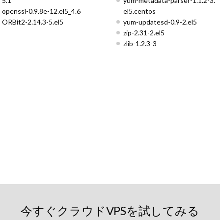
5.1
yum-metadata-parser-1.1.2-3.
openssl-0.9.8e-12.el5_4.6
el5.centos
ORBit2-2.14.3-5.el5
yum-updatesd-0.9-2.el5
zip-2.31-2.el5
zlib-1.2.3-3
今すぐクラウドVPSを試してみる