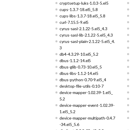
cryptsetup-luks-1.0.3-5.el5
cups-1.3.7-18.el5_5.8
cups-libs-1.3.7-18.el5_5.8
curl-7.15.5-9.el5
cyrus-sasl-2.1.22-5.el5_4.3
cyrus-sasl-lib-2.1.22-5.el5_4.3
cyrus-sasl-plain-2.1.22-5.el5_4.
3
db4-4.3.29-10.el5_5.2
dbus-1.1.2-14.el5
dbus-glib-0.73-10.el5_5
dbus-libs-1.1.2-14.el5
dbus-python-0.70-9.el5_4
desktop-file-utils-0.10-7
device-mapper-1.02.39-1.el5_
5.2
device-mapper-event-1.02.39-
1.el5_5.2
device-mapper-multipath-0.4.7
-34.el5_5.6