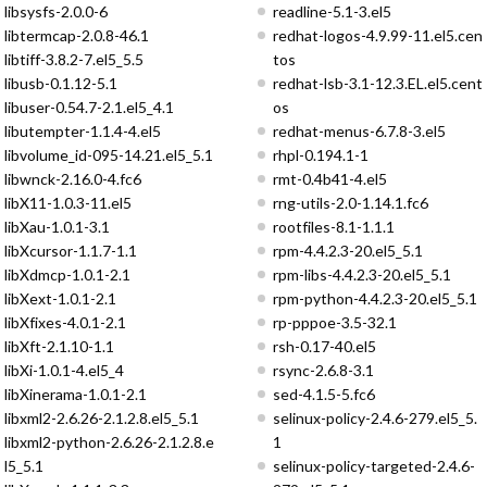
libsysfs-2.0.0-6
readline-5.1-3.el5
libtermcap-2.0.8-46.1
redhat-logos-4.9.99-11.el5.cen
libtiff-3.8.2-7.el5_5.5
tos
libusb-0.1.12-5.1
redhat-lsb-3.1-12.3.EL.el5.cent
libuser-0.54.7-2.1.el5_4.1
os
libutempter-1.1.4-4.el5
redhat-menus-6.7.8-3.el5
libvolume_id-095-14.21.el5_5.1
rhpl-0.194.1-1
libwnck-2.16.0-4.fc6
rmt-0.4b41-4.el5
libX11-1.0.3-11.el5
rng-utils-2.0-1.14.1.fc6
libXau-1.0.1-3.1
rootfiles-8.1-1.1.1
libXcursor-1.1.7-1.1
rpm-4.4.2.3-20.el5_5.1
libXdmcp-1.0.1-2.1
rpm-libs-4.4.2.3-20.el5_5.1
libXext-1.0.1-2.1
rpm-python-4.4.2.3-20.el5_5.1
libXfixes-4.0.1-2.1
rp-pppoe-3.5-32.1
libXft-2.1.10-1.1
rsh-0.17-40.el5
libXi-1.0.1-4.el5_4
rsync-2.6.8-3.1
libXinerama-1.0.1-2.1
sed-4.1.5-5.fc6
libxml2-2.6.26-2.1.2.8.el5_5.1
selinux-policy-2.4.6-279.el5_5.
libxml2-python-2.6.26-2.1.2.8.e
1
l5_5.1
selinux-policy-targeted-2.4.6-