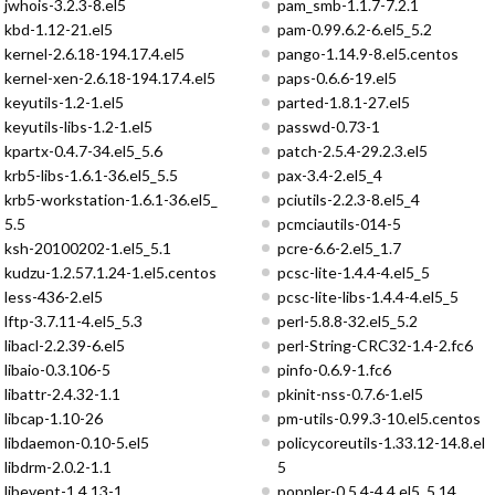
jwhois-3.2.3-8.el5
pam_smb-1.1.7-7.2.1
kbd-1.12-21.el5
pam-0.99.6.2-6.el5_5.2
kernel-2.6.18-194.17.4.el5
pango-1.14.9-8.el5.centos
kernel-xen-2.6.18-194.17.4.el5
paps-0.6.6-19.el5
keyutils-1.2-1.el5
parted-1.8.1-27.el5
keyutils-libs-1.2-1.el5
passwd-0.73-1
kpartx-0.4.7-34.el5_5.6
patch-2.5.4-29.2.3.el5
krb5-libs-1.6.1-36.el5_5.5
pax-3.4-2.el5_4
krb5-workstation-1.6.1-36.el5_
pciutils-2.2.3-8.el5_4
5.5
pcmciautils-014-5
ksh-20100202-1.el5_5.1
pcre-6.6-2.el5_1.7
kudzu-1.2.57.1.24-1.el5.centos
pcsc-lite-1.4.4-4.el5_5
less-436-2.el5
pcsc-lite-libs-1.4.4-4.el5_5
lftp-3.7.11-4.el5_5.3
perl-5.8.8-32.el5_5.2
libacl-2.2.39-6.el5
perl-String-CRC32-1.4-2.fc6
libaio-0.3.106-5
pinfo-0.6.9-1.fc6
libattr-2.4.32-1.1
pkinit-nss-0.7.6-1.el5
libcap-1.10-26
pm-utils-0.99.3-10.el5.centos
libdaemon-0.10-5.el5
policycoreutils-1.33.12-14.8.el
libdrm-2.0.2-1.1
5
libevent-1.4.13-1
poppler-0.5.4-4.4.el5_5.14