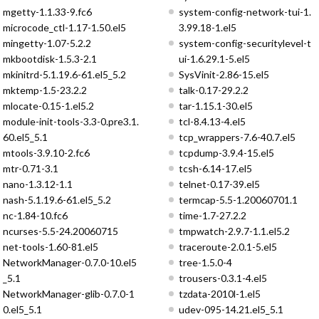
mgetty-1.1.33-9.fc6
system-config-network-tui-1.
microcode_ctl-1.17-1.50.el5
3.99.18-1.el5
mingetty-1.07-5.2.2
system-config-securitylevel-t
mkbootdisk-1.5.3-2.1
ui-1.6.29.1-5.el5
mkinitrd-5.1.19.6-61.el5_5.2
SysVinit-2.86-15.el5
mktemp-1.5-23.2.2
talk-0.17-29.2.2
mlocate-0.15-1.el5.2
tar-1.15.1-30.el5
module-init-tools-3.3-0.pre3.1.
tcl-8.4.13-4.el5
60.el5_5.1
tcp_wrappers-7.6-40.7.el5
mtools-3.9.10-2.fc6
tcpdump-3.9.4-15.el5
mtr-0.71-3.1
tcsh-6.14-17.el5
nano-1.3.12-1.1
telnet-0.17-39.el5
nash-5.1.19.6-61.el5_5.2
termcap-5.5-1.20060701.1
nc-1.84-10.fc6
time-1.7-27.2.2
ncurses-5.5-24.20060715
tmpwatch-2.9.7-1.1.el5.2
net-tools-1.60-81.el5
traceroute-2.0.1-5.el5
NetworkManager-0.7.0-10.el5
tree-1.5.0-4
_5.1
trousers-0.3.1-4.el5
NetworkManager-glib-0.7.0-1
tzdata-2010l-1.el5
0.el5_5.1
udev-095-14.21.el5_5.1