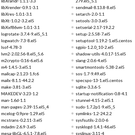
libXrandr-1.1.1-3.3
279.el5_5.1
libXrender-0.9.1-3.1
sendmail-8.13.8-8.el5
libXres-1.0.1-3.1
setarch-2.0-1.1
libXt-1.0.2-3.2.el5
setools-3.0-3.el5
libXxf86vm-1.0.1-3.1
setserial-2.17-19.2.2
logrotate-3.7.4-9.el5_5.1
setup-2.5.58-7.el5
logwatch-7.3-8.el5
setuptool-1.19.2-1.el5.centos
lsof-4.78-3
sgpio-1.2.0_10-2.el5
lvm2-2.02.56-8.el5_5.6
shadow-utils-4.0.17-15.el5
m2crypto-0.16-6.el5.6
slang-2.0.6-4.el5
m4-1.4.5-3.el5.1
smartmontools-5.38-2.el5
mailcap-2.1.23-1.fc6
sos-1.7-9.49.el5
mailx-8.1.1-44.2.2
specspo-13-1.el5.centos
make-3.81-3.el5
sqlite-3.3.6-5
MAKEDEV-3.23-1.2
startup-notification-0.8-4.1
man-1.6d-1.1
stunnel-4.15-2.el5.1
man-pages-2.39-15.el5_4
sudo-1.7.2p1-9.el5_5
mcelog-0.9pre-1.29.el5
symlinks-1.2-24.2.2
mcstrans-0.2.11-3.el5
sysfsutils-2.0.0-6
mdadm-2.6.9-3.el5
sysklogd-1.4.1-46.el5
mesa-libGL-6.5.1-7.8.el5
syslinux-3.11-4