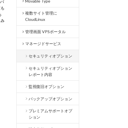
Movable Type
ーバ
策も
複数サイト管理に
あ
CloudLinux
てみ
管理画面 VPSポータル
マネージドサービス
セキュリティオプション
セキュリティオプション
レポート内容
監視復旧オプション
バックアップオプション
プレミアムサポートオプ
ション