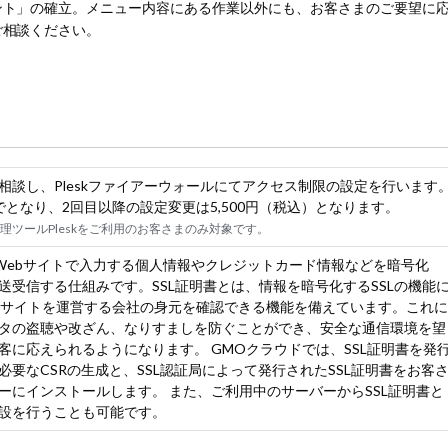
ント」の確立。メニュー内容にある作業以外にも、お客さまのご要望に
ご相談ください。
相談し、Pleskファイアーウォールにてアクセス制限の設定を行います
でとなり、2回目以降の設定変更は5,500円（税込）となります。
理ツールPleskをご利用のお客さまのみ対象です。
、Webサイトで入力する個人情報やクレジットカード情報などを暗号化
送受信する仕組みです。SSL証明書とは、情報を暗号化するSSLの機能
bサイトを運営する会社の身元を確認できる機能を備えています。これに
タの盗聴や改ざん、なりすましを防ぐことができ、安全な通信環境を望
客に応えられるようになります。 GMOクラウドでは、SSL証明書を発
必要なCSRの生成と、SSL認証局によって発行されたSSL証明書をお客
ーにインストールします。 また、ご利用中のサーバーからSSL証明書と
設を行うことも可能です。