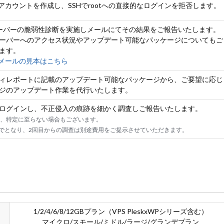
用アカウントを作成し、SSHでrootへの直接的なログインを拒否します。
ーバーの脆弱性診断を実施しメールにてその結果をご報告いたします。
ーバーへのアクセス状況やアップデート可能なパッケージについてもご
ます。
メールの見本はこちら
ィレポートに記載のアップデート可能なパッケージから、ご要望に応じ
ジのアップデート作業を代行いたします。
ログインし、不正侵入の痕跡を細かく調査しご報告いたします。
り、特定に至らない場合もございます。
までとなり、2回目からの調査は別途費用をご提示させていただきます。
1/2/4/6/8/12GBプラン（VPS PleskxWPシリーズ含む）
マイクロ/スモール/ミドル/ラージ/グランデプラン