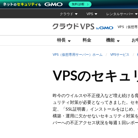
無料診断
クラウド
VPS
レンタルサーバー
VPS（仮想
特長
料金
機能
お
VPS（仮想専用サーバー）ホーム
VPSサービス
VPSのセキ
昨今のウイルスや不正侵入など増え続ける
ュリティ対策が必要となってきました。セキュリ
定、「SSL証明書」インストールをはじめ
構築・運用に欠かせないセキュリティ対策
バーへの不正アクセス状況を毎週１回レポ