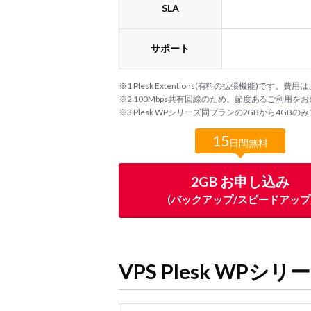
SLA
サポート
※1 Plesk Extentions(有料の拡張機能)で
※2 100Mbps共有回線のため、節度あるご利用を
※3 Plesk WPシリーズ同プランの2GBから4G
15
日間無料
2GB お申し込み
(バックアップ/スピードアップ
VPS Plesk WP