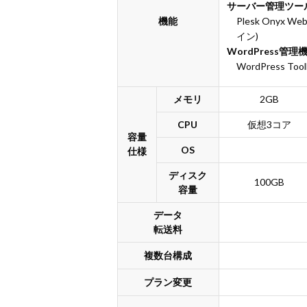
サーバー管理ツー
機能
Plesk Onyx Web
イン)
WordPress管理
WordPress Tool
メモリ
2GB
CPU
仮想3コア
容量
OS
仕様
ディスク
100GB
容量
データ
転送料
複数台構成
プラン変更