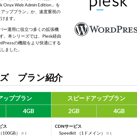
 Web Admin Edition」を
クアッププラン」か、速度重視の
だけます。
サーバー運用に役立つ多くの拡張機
できます。本シリーズでは、Plesk経由
Pressの機能をより快適にする
化しました。
リーズ
プラン紹介
アッププラン
スピードアッププラン
4GB
2GB
4GB
ビス
CDNサービス
up（100GB）
Speedkit （1ドメイン）
※1
※1