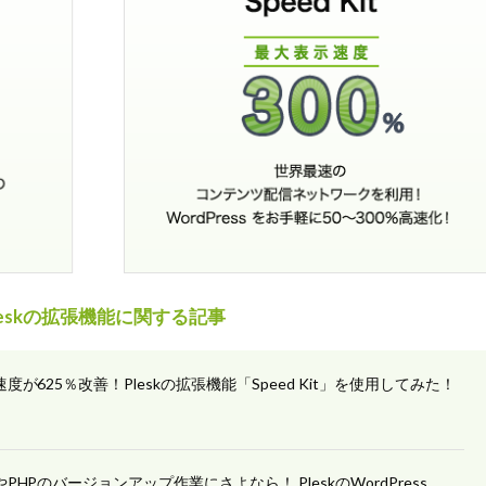
leskの拡張機能に関する記事
示速度が625％改善！Pleskの拡張機能「Speed Kit」を使用してみた！
sやPHPのバージョンアップ作業にさよなら！ PleskのWordPress