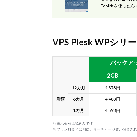
Toolkitを使っ
VPS Plesk WPシ
バックア
2GB
12カ月
4,378円
月額
6カ月
4,488円
1カ月
4,598円
※ 表示金額は税込みです。
※ プラン料金とは別に、サーチャージ費が課金さ