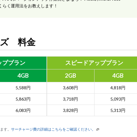
たらくらく運用法をお教えします！
リーズ 料金
ップ
プラン
スピードアップ
プラン
4GB
2GB
4GB
5,588円
3,608円
4,818円
5,863円
3,718円
5,093円
6,083円
3,828円
5,313円
れます。
サーチャージ費の詳細はこちらをご確認ください。